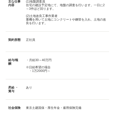
主な仕事
(1)地盤調査員
内容
住宅の建設予定地にて、地盤の調査を行います。一日に2
～3件ほど回ります。
(2)土地改良工事作業者
重機を用いて土地にコンクリートや鋼管を入れ、土地の改
良を行います。
契約形態
正社員
給与/報
・月給30～40万円
酬
※日給希望の場合
・1万2000円～
昇給 ・
あり
賞与
社会保険
東京土建国保・厚生年金・雇用保険完備